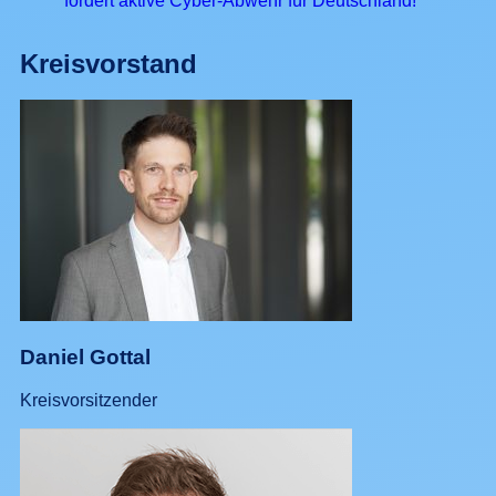
fordert aktive Cyber-Abwehr für Deutschland!
Kreisvorstand
Daniel Gottal
Kreisvorsitzender